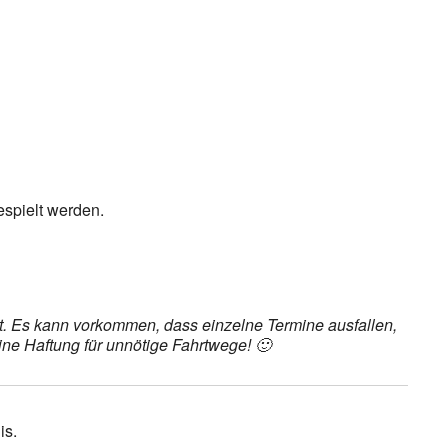
ice 365
Outlook Live
espielt werden.
det. Es kann vorkommen, dass einzelne Termine ausfallen,
ine Haftung für unnötige Fahrtwege! 🙂
is.