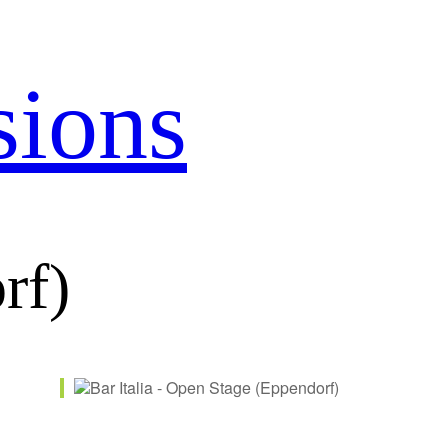
sions
rf)