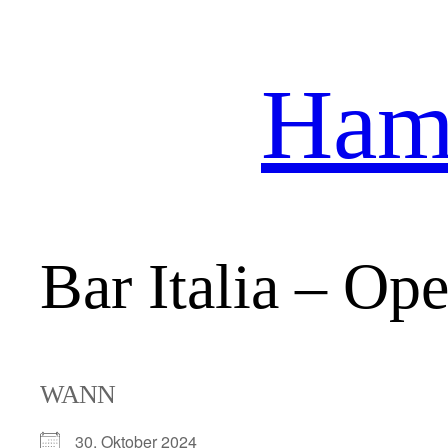
Hamb
Zum
Inhalt
springen
Bar Italia – Op
WANN
30. Oktober 2024