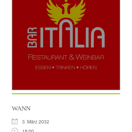
WANN
3. März 2032
18:00