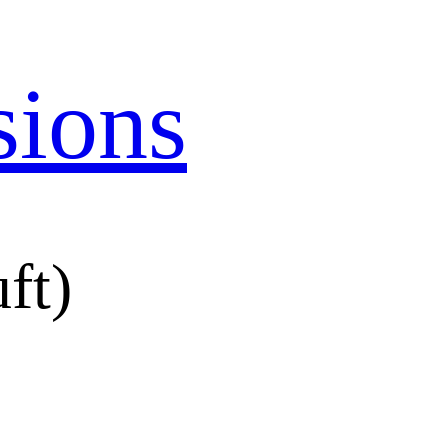
sions
ft)