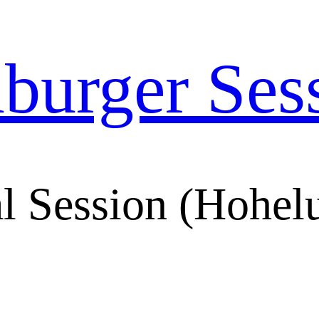
urger Ses
l Session (Hohelu