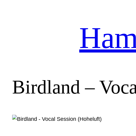
Hamb
Zum
Inhalt
springen
Birdland – Voca