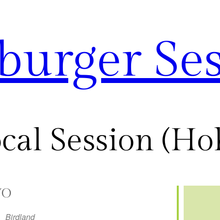
urger Ses
cal Session (Ho
O
Birdland