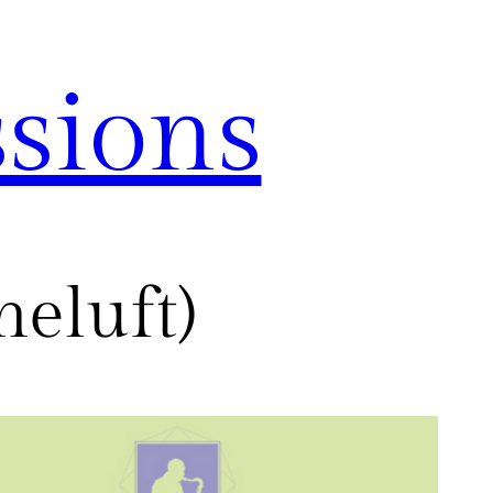
sions
heluft)