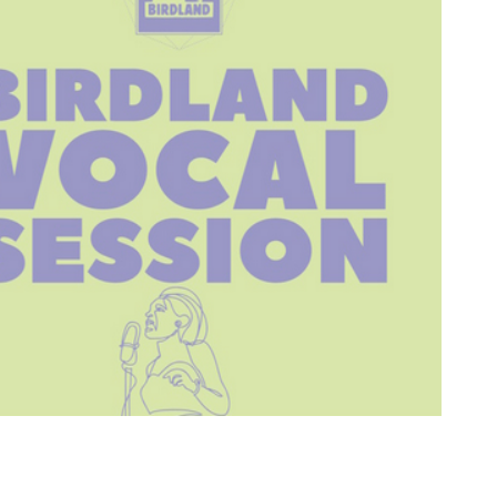
ice 365
Outlook Live