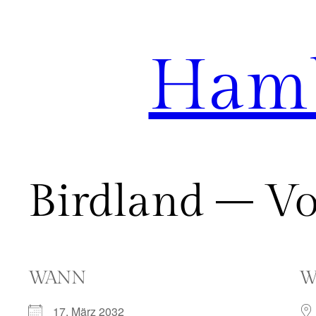
Hamb
Zum
Inhalt
springen
Birdland – Vo
WANN
W
17. März 2032