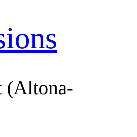
sions
 (Altona-