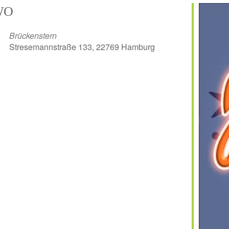
WO
Brückenstern
Stresemannstraße 133, 22769 Hamburg
er
iCalendar
Off