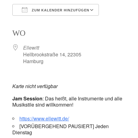
ZUM KALENDER HINZUFÜGEN
ICS herunterladen
Google Kalender
iCalendar
Office 365
Outlook Live
WO
Ellewitt
Hellbrookstraße 14, 22305
Hamburg
Karte nicht verfügbar
Jam Session
: Das heißt, alle Instrumente und alle
Musikstile sind willkommen!
https://www.ellewitt.de/
[VORÜBERGEHEND PAUSIERT] Jeden
Dienstag