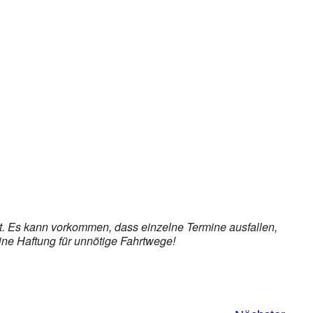
ice 365
Outlook Live
et. Es kann vorkommen, dass einzelne Termine ausfallen,
ine Haftung für unnötige Fahrtwege!