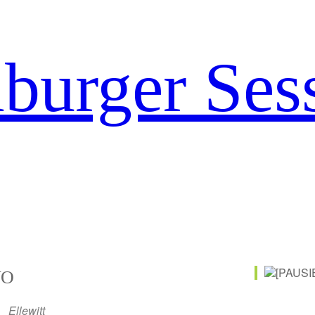
urger Ses
O
Ellewitt