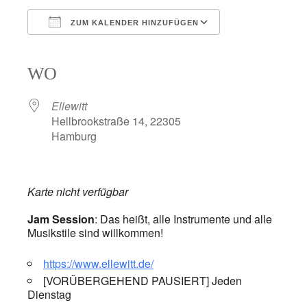
ZUM KALENDER HINZUFÜGEN
ICS herunterladen
Google Kalender
iCalendar
Office 365
Outlook Live
WO
Ellewitt
Hellbrookstraße 14, 22305
Hamburg
Karte nicht verfügbar
Jam Session
: Das heißt, alle Instrumente und alle
Musikstile sind willkommen!
https://www.ellewitt.de/
[VORÜBERGEHEND PAUSIERT] Jeden
Dienstag