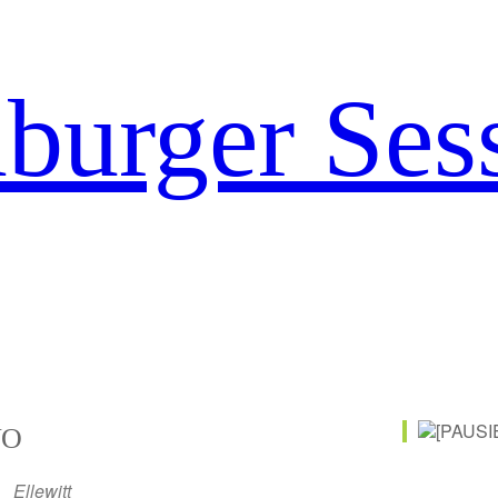
urger Ses
O
Ellewitt