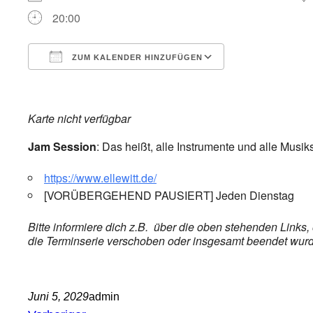
20:00
ZUM KALENDER HINZUFÜGEN
ICS herunterladen
Google Kalender
iCalendar
Office 365
Outlook Live
Karte nicht verfügbar
Jam Session
: Das heißt, alle Instrumente und alle Musik
https://www.ellewitt.de/
[VORÜBERGEHEND PAUSIERT] Jeden Dienstag
Bitte informiere dich z.B. über die oben stehenden Links
die Terminserie verschoben oder insgesamt beendet wurde,
Juni 5, 2029
admin