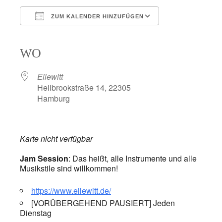
ZUM KALENDER HINZUFÜGEN
ICS herunterladen
Google Kalender
iCalendar
Office 365
Outlook Live
WO
Ellewitt
Hellbrookstraße 14, 22305
Hamburg
Karte nicht verfügbar
Jam Session
: Das heißt, alle Instrumente und alle
Musikstile sind willkommen!
https://www.ellewitt.de/
[VORÜBERGEHEND PAUSIERT] Jeden
Dienstag