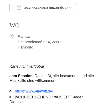
ZUM KALENDER HINZUFÜGEN
ICS herunterladen
Google Kalender
iCalendar
Office 365
Outlook Live
WO
Ellewitt
Hellbrookstraße 14, 22305
Hamburg
Karte nicht verfügbar
Jam Session
: Das heißt, alle Instrumente und alle
Musikstile sind willkommen!
https://www.ellewitt.de/
[VORÜBERGEHEND PAUSIERT] Jeden
Dienstag