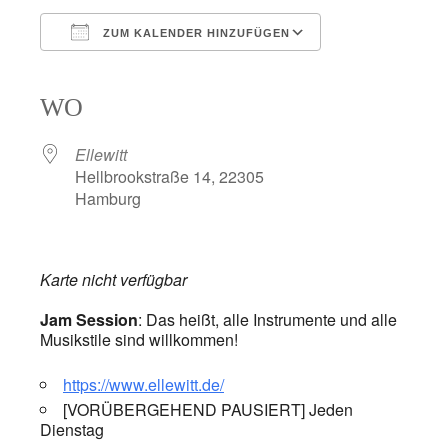
ZUM KALENDER HINZUFÜGEN
ICS herunterladen
Google Kalender
iCalendar
Office 365
Outlook Live
WO
Ellewitt
Hellbrookstraße 14, 22305
Hamburg
Karte nicht verfügbar
Jam Session
: Das heißt, alle Instrumente und alle
Musikstile sind willkommen!
https://www.ellewitt.de/
[VORÜBERGEHEND PAUSIERT] Jeden
Dienstag