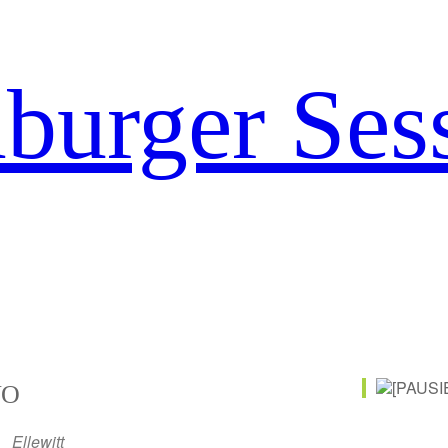
urger Ses
O
Ellewitt