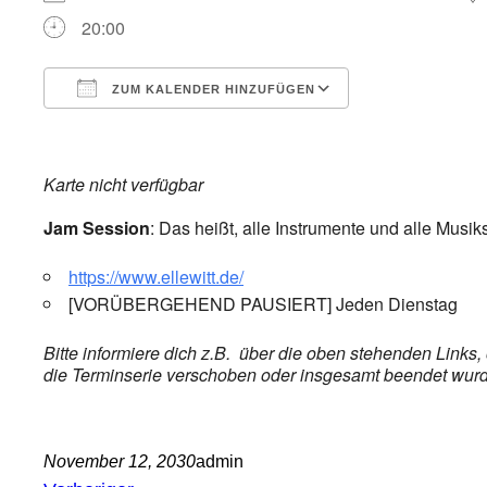
20:00
ZUM KALENDER HINZUFÜGEN
ICS herunterladen
Google Kalender
iCalendar
Office 365
Outlook Live
Karte nicht verfügbar
Jam Session
: Das heißt, alle Instrumente und alle Musik
https://www.ellewitt.de/
[VORÜBERGEHEND PAUSIERT] Jeden Dienstag
Bitte informiere dich z.B. über die oben stehenden Links
die Terminserie verschoben oder insgesamt beendet wurde,
November 12, 2030
admin