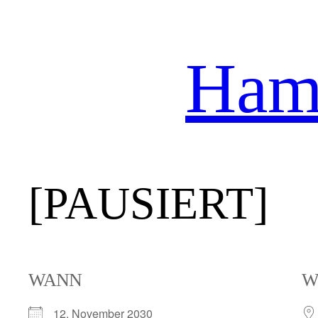
Hamb
Zum
Inhalt
springen
[PAUSIERT]
WANN
W
12. November 2030