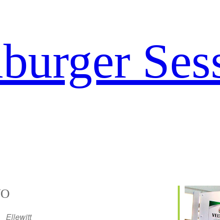
urger Ses
O
Ellewitt