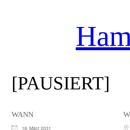
Hamb
Zum
Inhalt
springen
[PAUSIERT]
WANN
W
18. März 2031