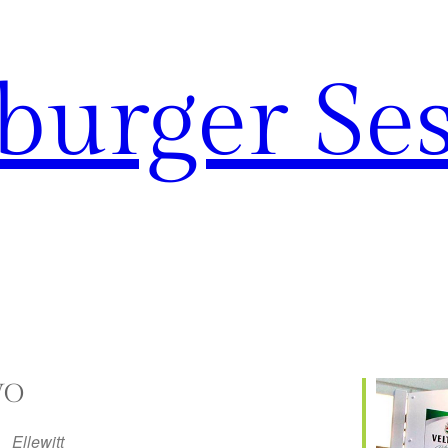
urger Ses
O
Ellewitt