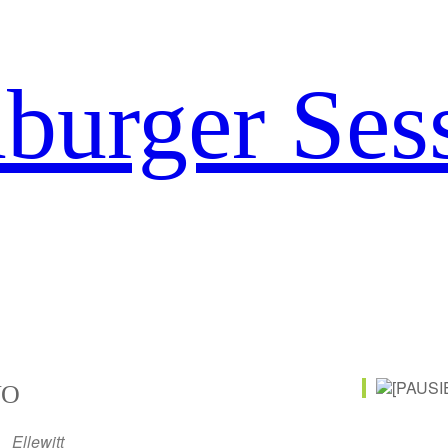
urger Ses
O
Ellewitt