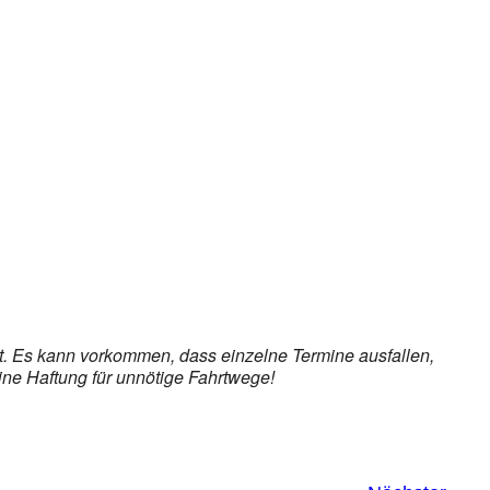
ice 365
Outlook Live
et. Es kann vorkommen, dass einzelne Termine ausfallen,
ine Haftung für unnötige Fahrtwege!