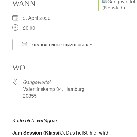
WANN
3. April 2030
20:00
ZUM KALENDER HINZUFÜGEN
ICS herunterladen
Google Kalender
iCalendar
Office 365
Outlook Live
WO
Gängeviertel
Valentinskamp 34, Hamburg,
20355
Karte nicht verfügbar
Jam Session (Klassik)
: Das heißt, hier wird