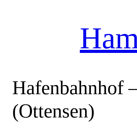
Hamb
Zum
Inhalt
springen
Hafenbahnhof –
(Ottensen)