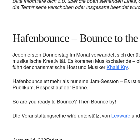
Bitte informiere dich z.B. über die oben stehenden Links
die Terminserie verschoben oder insgesamt beendet wurde,
Hafenbounce – Bounce to the
Jeden ersten Donnerstag im Monat verwandelt sich der ü
musikalische Kreativität. Es kommen Musikschafende – o
führt der charismatische Host und Musiker
Khalil Kry
.
Hafenbounce ist mehr als nur eine Jam-Session – Es ist 
Publikum, Respekt auf der Bühne.
So are you ready to Bounce? Then Bounce by!
Die Veranstaltungsreihe wird unterstützt von
Lexware
un