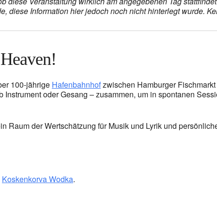
, ob diese Veranstaltung wirklich am angegebenen Tag stattfind
 diese Information hier jedoch noch nicht hinterlegt wurde. Ke
 Heaven!
ber 100-jährige
Hafenbahnhof
zwischen Hamburger Fischmarkt un
b Instrument oder Gesang – zusammen, um in spontanen Sessio
ein Raum der Wertschätzung für Musik und Lyrik und persönlich
d
Koskenkorva Wodka
.