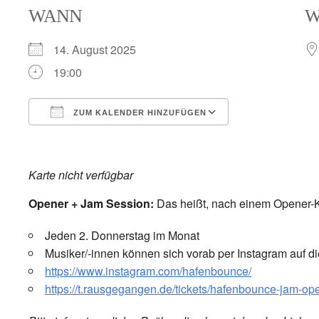
WANN
14. August 2025
19:00
ZUM KALENDER HINZUFÜGEN
ICS herunterladen
Google Kalender
iCalendar
Office 365
Outlook Live
Karte nicht verfügbar
Opener + Jam Session:
Das heißt, nach einem Opener-Ko
Jeden 2. Donnerstag im Monat
Musiker/-innen können sich vorab per Instagram auf di
https://www.instagram.com/hafenbounce/
https://t.rausgegangen.de/tickets/hafenbounce-jam-ope