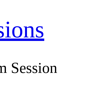
sions
m Session