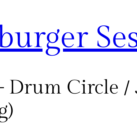
urger Ses
 Drum Circle /
g)