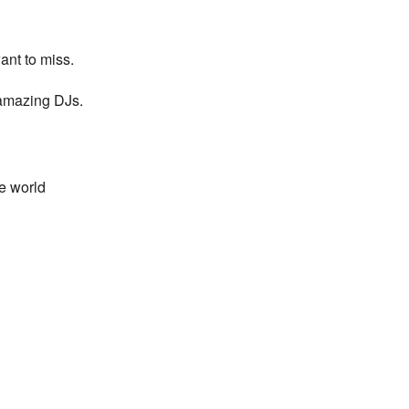
ant to miss.
 amazing DJs.
he world