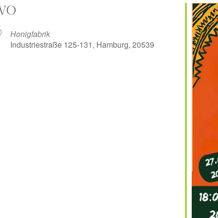
WO
Honigfabrik
Industriestraße 125-131, Hamburg, 20539
er
iCalendar
Off