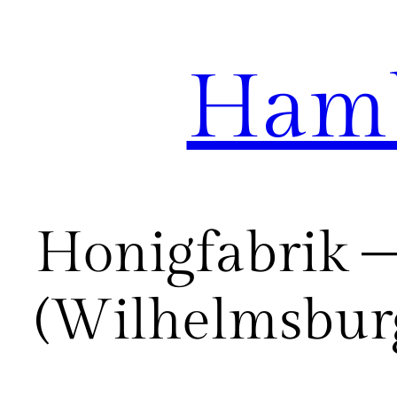
Hamb
Zum
Inhalt
springen
Honigfabrik –
(Wilhelmsbur