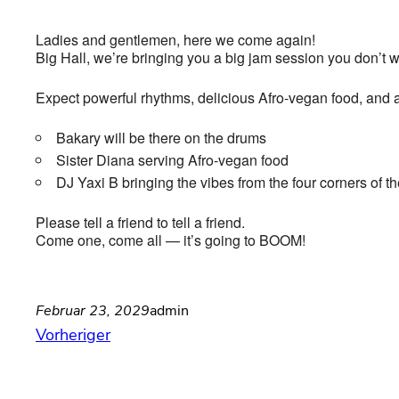
Ladies and gentlemen, here we come again!
Big Hall, we’re bringing you a big jam session you don’t w
Expect powerful rhythms, delicious Afro-vegan food, and
Bakary will be there on the drums
Sister Diana serving Afro-vegan food
DJ Yaxi B bringing the vibes from the four corners of t
Please tell a friend to tell a friend.
Come one, come all — it’s going to BOOM!
Februar 23, 2029
admin
Vorheriger