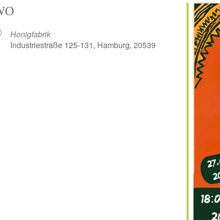
WO
Honigfabrik
Industriestraße 125-131, Hamburg, 20539
er
iCalendar
Off