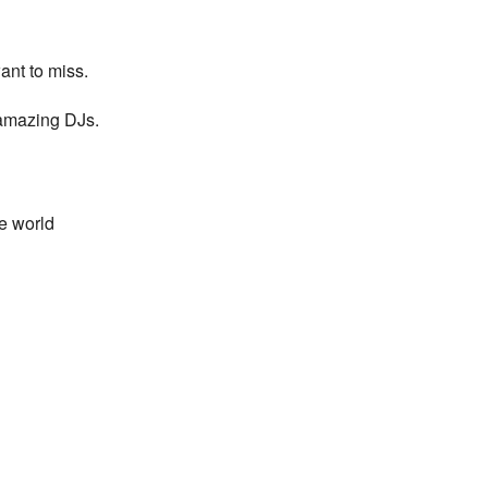
ant to miss.
 amazing DJs.
he world