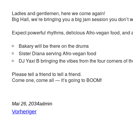
Ladies and gentlemen, here we come again!
Big Hall, we’re bringing you a big jam session you don’t w
Expect powerful rhythms, delicious Afro-vegan food, and
Bakary will be there on the drums
Sister Diana serving Afro-vegan food
DJ Yaxi B bringing the vibes from the four corners of t
Please tell a friend to tell a friend.
Come one, come all — it’s going to BOOM!
Mai 26, 2034
admin
Vorheriger