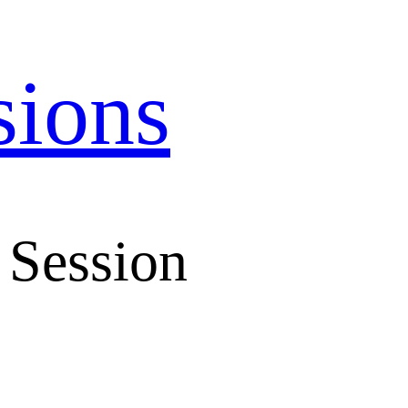
sions
 Session