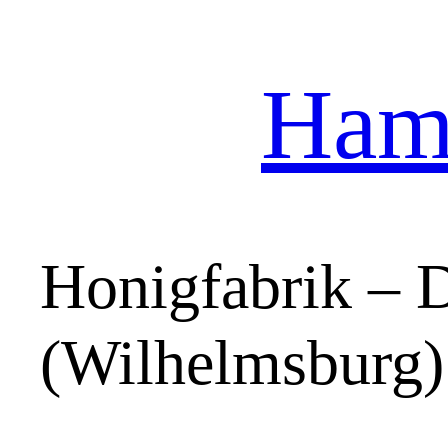
Hamb
Zum
Inhalt
springen
Honigfabrik – 
(Wilhelmsburg)