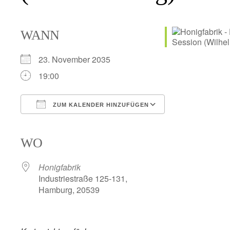
WANN
23. November 2035
19:00
ZUM KALENDER HINZUFÜGEN
ICS herunterladen
Google Kalender
iCalendar
Office 365
Outlook Live
WO
Honigfabrik
Industriestraße 125-131,
Hamburg, 20539