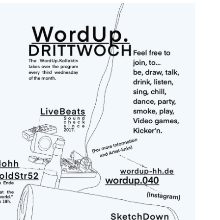
ice 365
Outlook Live