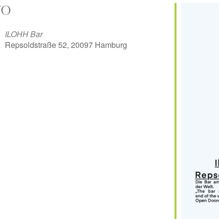
O
ILOHH Bar
Repsoldstraße 52, 20097 Hamburg
er
iCalendar
Off