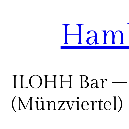
Hamb
Zum
Inhalt
springen
ILOHH Bar – 
(Münzviertel)