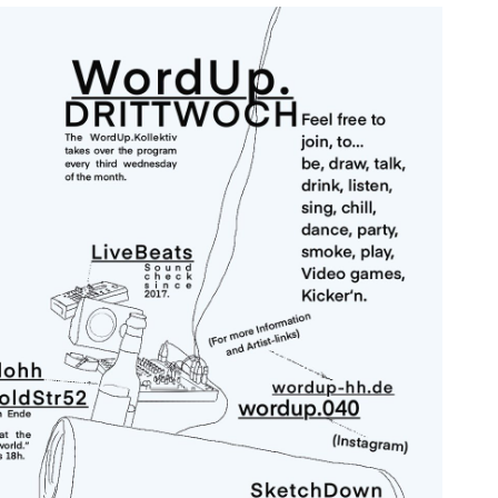
ice 365
Outlook Live