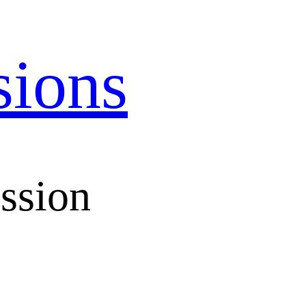
sions
ssion