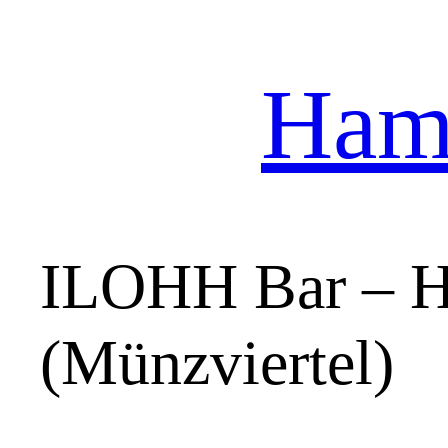
Hamb
Zum
Inhalt
springen
ILOHH Bar – H
(Münzviertel)