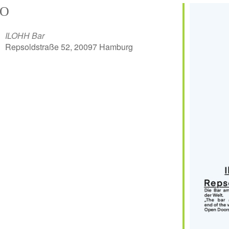
O
ILOHH Bar
Repsoldstraße 52, 20097 Hamburg
er
iCalendar
Off