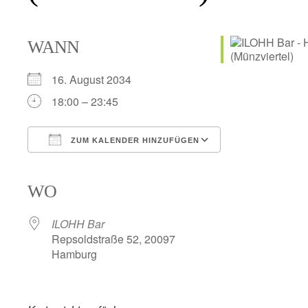
WANN
16. August 2034
18:00 – 23:45
ZUM KALENDER HINZUFÜGEN
ICS herunterladen
Google Kalender
iCalendar
Office 365
Outlook Live
WO
ILOHH Bar
Repsoldstraße 52, 20097
Hamburg