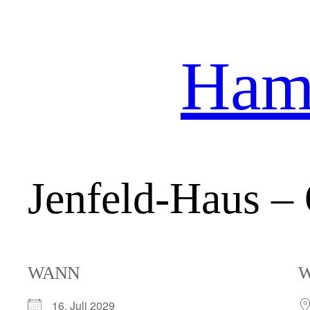
Hamb
Zum
Inhalt
springen
Jenfeld-Haus – 
WANN
16. Juli 2029