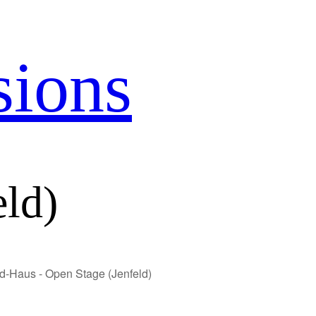
sions
eld)