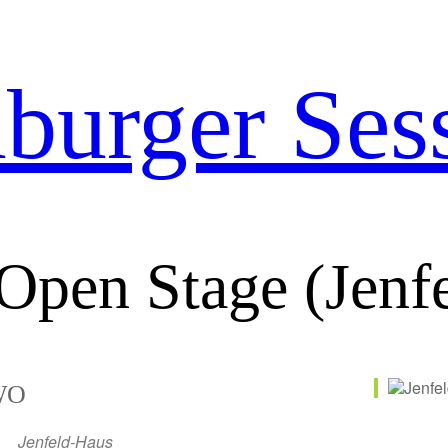
urger Ses
Open Stage (Jenf
WO
Jenfeld-Haus