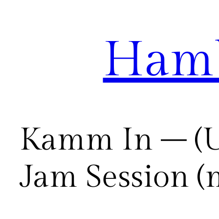
Hamb
Zum
Inhalt
springen
Kamm In – (U
Jam Session (