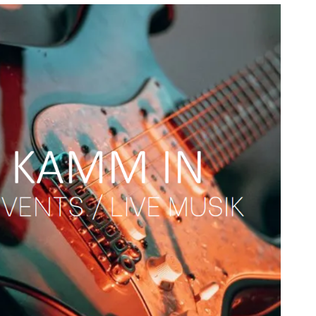
ice 365
Outlook Live