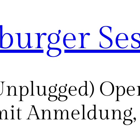
urger Ses
nplugged) Open
mit Anmeldung,