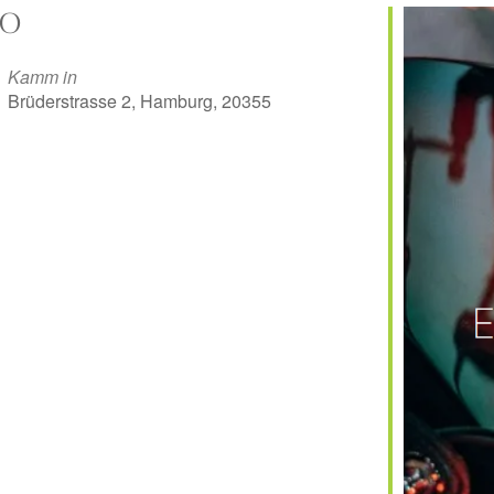
O
Kamm in
Brüderstrasse 2, Hamburg, 20355
er
iCalendar
Off