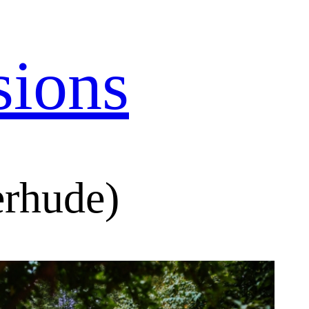
sions
erhude)