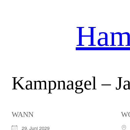
Hamb
Zum
Inhalt
springen
Kampnagel – Ja
WANN
W
29. Juni 2029