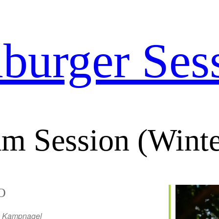
urger Ses
m Session (Wint
O
Kampnagel