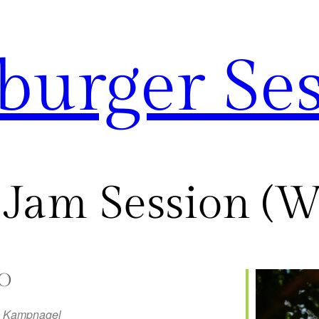
urger Ses
Jam Session (W
O
Kampnagel