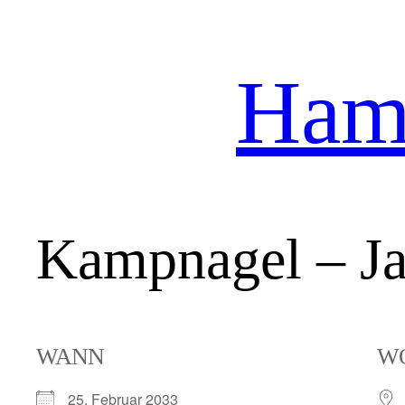
Hamb
Zum
Inhalt
springen
Kampnagel – Ja
WANN
W
25. Februar 2033