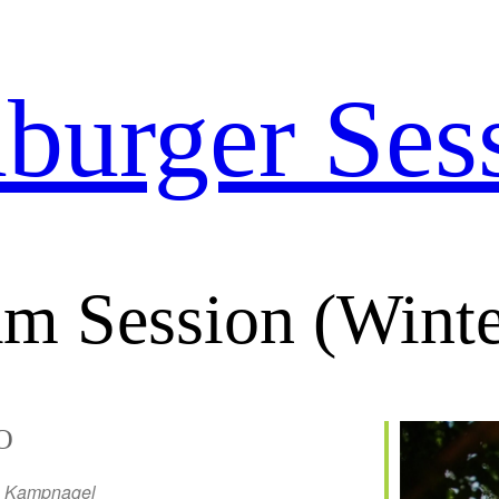
urger Ses
m Session (Wint
O
Kampnagel