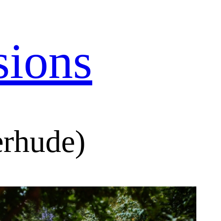
sions
erhude)