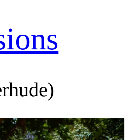
sions
erhude)