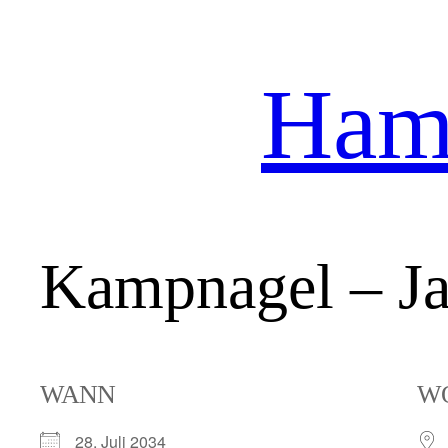
Hamb
Zum
Inhalt
springen
Kampnagel – Ja
WANN
W
28. Juli 2034