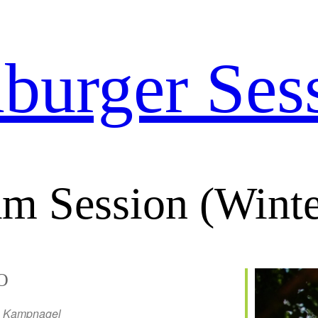
urger Ses
m Session (Wint
O
Kampnagel