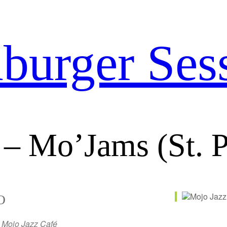
urger Ses
– Mo’Jams (St. P
O
Mojo Jazz Café