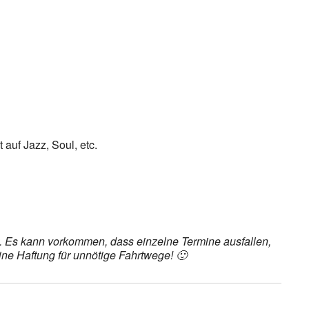
ice 365
Outlook Live
 auf Jazz, Soul, etc.
et. Es kann vorkommen, dass einzelne Termine ausfallen,
ine Haftung für unnötige Fahrtwege! 🙂