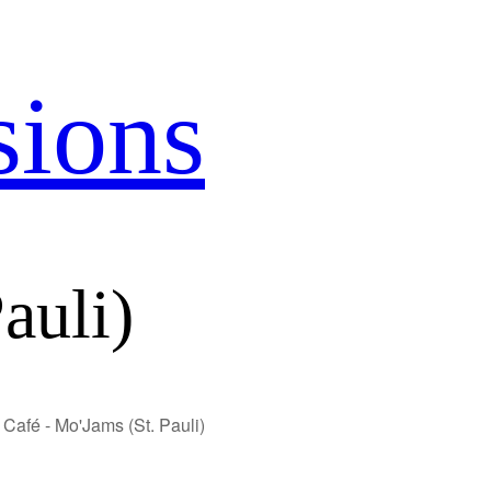
sions
auli)