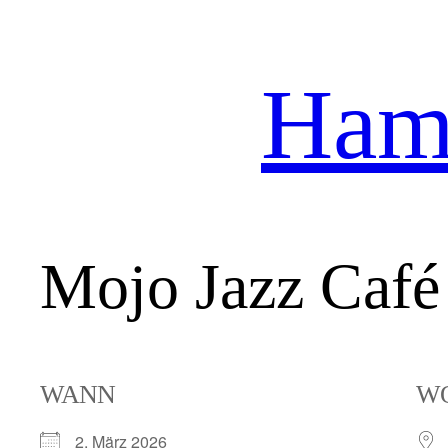
Hamb
Zum
Inhalt
springen
Mojo Jazz Café 
WANN
W
2. März 2026