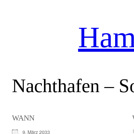
Hamb
Zum
Inhalt
springen
Nachthafen – So
WANN
9. März 2033