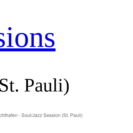
sions
St. Pauli)