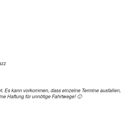
ice 365
Outlook Live
azz
det. Es kann vorkommen, dass einzelne Termine ausfallen,
ine Haftung für unnötige Fahrtwege! 🙂