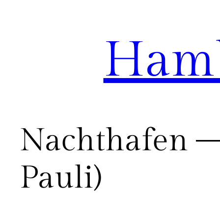
Hamb
Zum
Inhalt
springen
Nachthafen – 
Pauli)