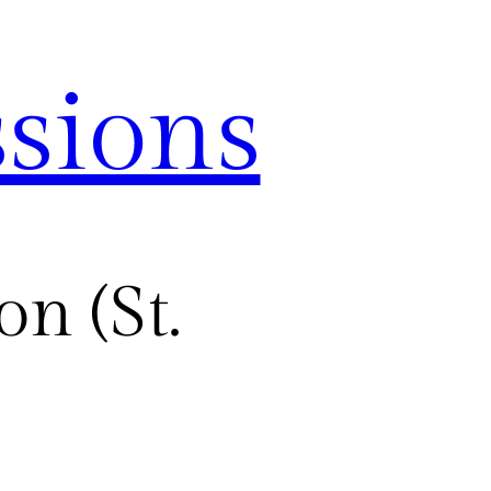
sions
n (St.