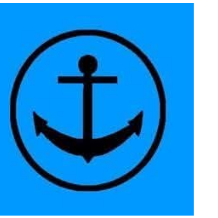
ice 365
Outlook Live