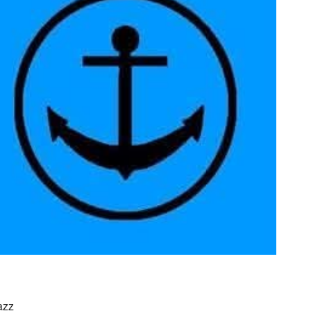
ice 365
Outlook Live
azz