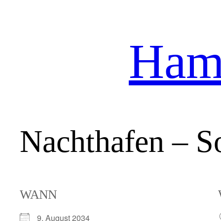
Hamb
Zum
Inhalt
springen
Nachthafen – So
WANN
9. August 2034