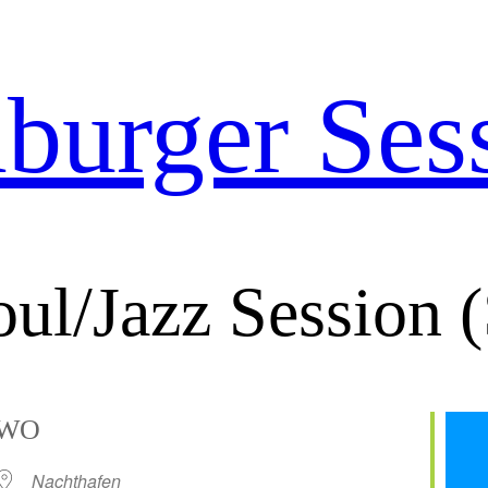
urger Ses
ul/Jazz Session (
WO
Nachthafen