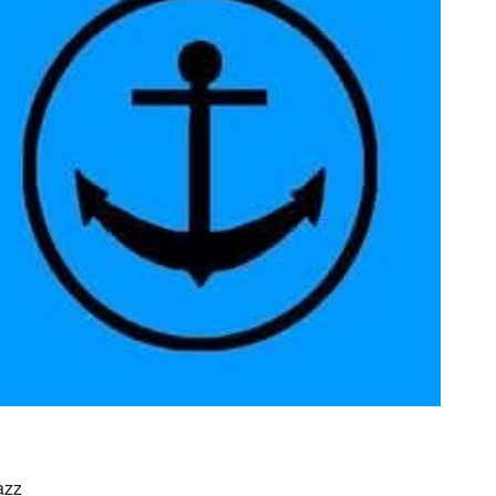
ice 365
Outlook Live
azz