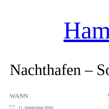
Hamb
Zum
Inhalt
springen
Nachthafen – So
WANN
11. September 2030