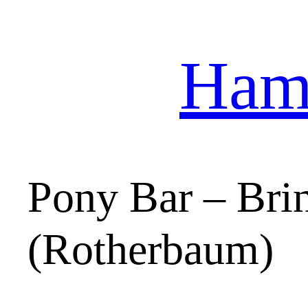
Hamb
Zum
Inhalt
springen
Pony Bar – Bri
(Rotherbaum)