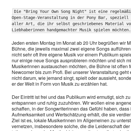
Die "Bring Your Own Song Night" ist eine regelmäßi
Open-Stage-Veranstaltung in der Pony Bar, speziell 
aller Art, die ihr selbst geschriebenes Material vo
Liebhaberinnen handgemachter Musik spielen möchten.
Jeden ersten Montag im Monat ab 20 Uhr begrüßen wir Mu
Bühne, die jeweils maximal zwei eigene Songs aufführen.
nicht sehr oft Ihre eigene Musik vor einem Publikum spiel
nur einige neue Songs ausprobieren möchten und sich mi
Musikerinnen austauschen möchten, die Bühne ist offen fü
Newcomer bis zum Profi. Bei unserer Veranstaltung geht 
nicht darum, wie jemand singt, spielt oder aussieht, son
er der Welt in Form von Musik zu erzählen hat.
Der Eintritt ist frei und das Publikum wird ermutigt, sich z
entspannen und ruhig zuzuhören. Wir wollen eine ange
schaffen, in der Songwriterinnen das Gefühl haben, dass 
Aufmerksamkeit und Wertschätzung erhält, die sie verdie
Ziel ist es, lokale Musikerinnen im Allgemeinen zu unters
vernetzen, insbesondere solche, die die Leidenschaft de