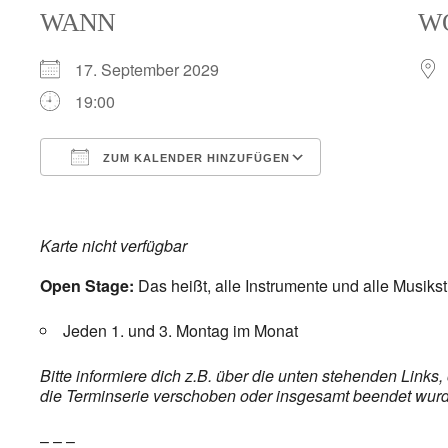
WANN
W
17. September 2029
19:00
ZUM KALENDER HINZUFÜGEN
ICS herunterladen
Google Kalender
iCalendar
Office 365
Outlook Live
Karte nicht verfügbar
Open Stage:
Das heißt, alle Instrumente und alle Musiks
Jeden 1. und 3. Montag im Monat
Bitte informiere dich z.B. über die unten stehenden Link
die Terminserie verschoben oder insgesamt beendet wurde,
– – –