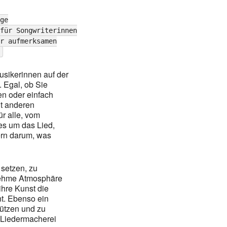
ge
für Songwriterinnen
r aufmerksamen
sikerinnen auf der
 Egal, ob Sie
en oder einfach
t anderen
r alle, vom
es um das Lied,
dern darum, was
u setzen, zu
nehme Atmosphäre
ihre Kunst die
nt. Ebenso ein
tützen und zu
r Liedermacherei