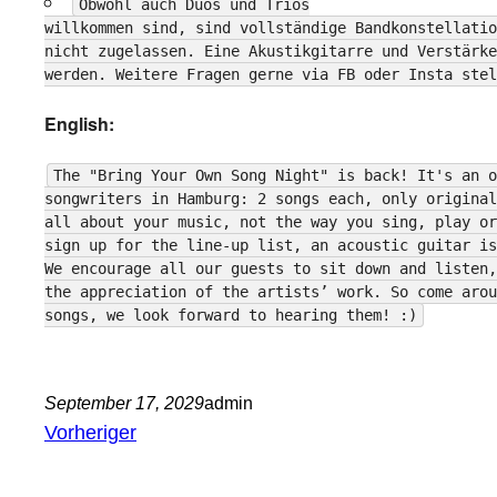
Obwohl auch Duos und Trios
willkommen sind, sind vollständige Bandkonstellatio
nicht zugelassen. Eine Akustikgitarre und Verstärke
werden. Weitere Fragen gerne via FB oder Insta stel
English:
The "Bring Your Own Song Night" is back! It's an o
songwriters in Hamburg: 2 songs each, only original
all about your music, not the way you sing, play or
sign up for the line-up list, an acoustic guitar is
We encourage all our guests to sit down and listen,
the appreciation of the artists’ work. So come arou
songs, we look forward to hearing them! :)
September 17, 2029
admin
Vorheriger