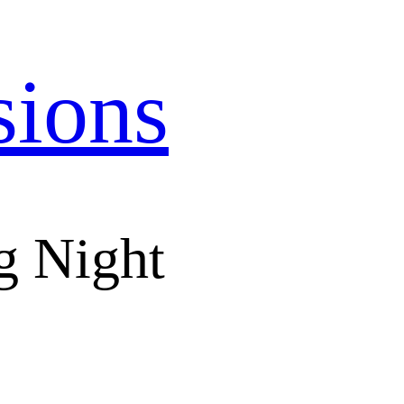
sions
g Night