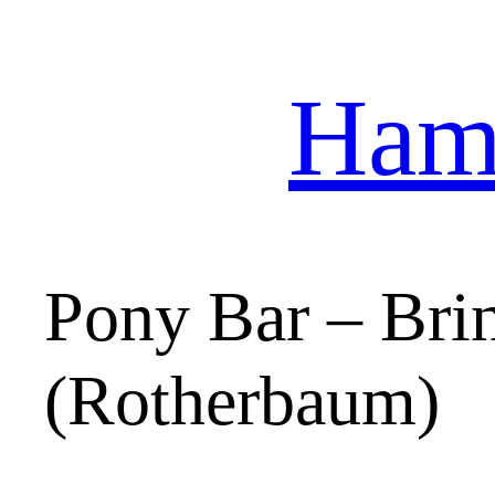
Hamb
Zum
Inhalt
springen
Pony Bar – Bri
(Rotherbaum)