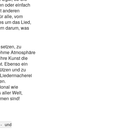
en oder einfach
t anderen
r alle, vom
es um das Lied,
dern darum, was
u setzen, zu
nehme Atmosphäre
ihre Kunst die
nt. Ebenso ein
tützen und zu
r Liedermacherei
en.
ional wie
aller Welt,
mmen sind!
- und