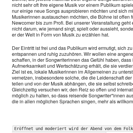
nicht sehr oft Ihre eigene Musik vor einem Publikum spiel
nur einige neue Songs ausprobieren möchten und sich mi
Musikerinnen austauschen möchten, die Bühne ist offen fü
Newcomer bis zum Profi. Bei unserer Veranstaltung geht 
nicht darum, wie jemand singt, spielt oder aussieht, son
er der Welt in Form von Musik zu erzählen hat.
Der Eintritt ist frei und das Publikum wird ermutigt, sich z
entspannen und ruhig zuzuhören. Wir wollen eine ange
schaffen, in der Songwriterinnen das Gefühl haben, dass 
Aufmerksamkeit und Wertschätzung erhält, die sie verdie
Ziel ist es, lokale Musikerinnen im Allgemeinen zu unters
vernetzen, insbesondere solche, die die Leidenschaft de
teilen und von der Musik abhängen, die sie selbst schreib
Gleichzeitig versuchen wir, den Reiz so offen und internat
möglich zu halten, so dass reisende Songwriter*innen aus 
die in allen möglichen Sprachen singen, mehr als willko
Eröffnet und moderiert wird der Abend von dem Folk