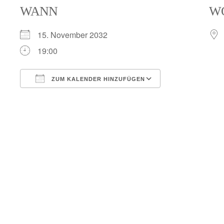
WANN
W
15. November 2032
19:00
ZUM KALENDER HINZUFÜGEN
ICS herunterladen
Google Kalend