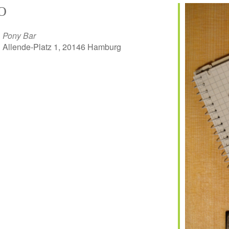
O
Pony Bar
Allende-Platz 1, 20146 Hamburg
er
iCalendar
Off