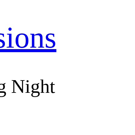
sions
g Night