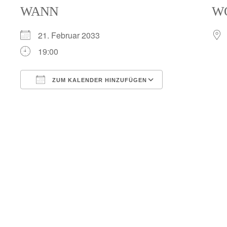
WANN
W
21. Februar 2033
19:00
ZUM KALENDER HINZUFÜGEN
ICS herunterladen
Google Kalend