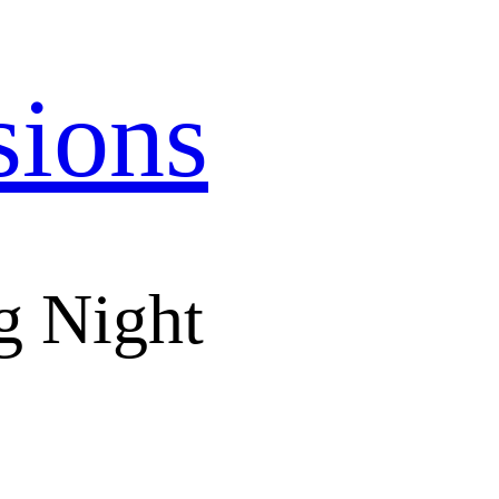
sions
g Night