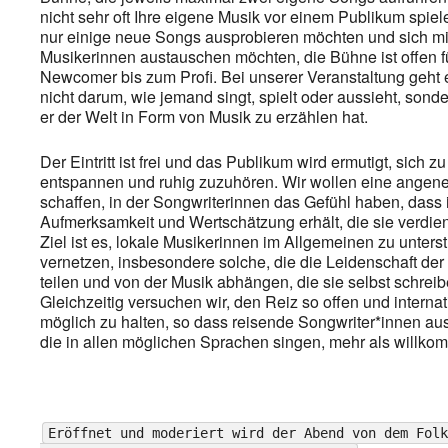
nicht sehr oft Ihre eigene Musik vor einem Publikum spiel
nur einige neue Songs ausprobieren möchten und sich mi
Musikerinnen austauschen möchten, die Bühne ist offen fü
Newcomer bis zum Profi. Bei unserer Veranstaltung geht 
nicht darum, wie jemand singt, spielt oder aussieht, son
er der Welt in Form von Musik zu erzählen hat.
Der Eintritt ist frei und das Publikum wird ermutigt, sich z
entspannen und ruhig zuzuhören. Wir wollen eine ange
schaffen, in der Songwriterinnen das Gefühl haben, dass 
Aufmerksamkeit und Wertschätzung erhält, die sie verdie
Ziel ist es, lokale Musikerinnen im Allgemeinen zu unters
vernetzen, insbesondere solche, die die Leidenschaft de
teilen und von der Musik abhängen, die sie selbst schreib
Gleichzeitig versuchen wir, den Reiz so offen und internat
möglich zu halten, so dass reisende Songwriter*innen aus 
die in allen möglichen Sprachen singen, mehr als willko
Eröffnet und moderiert wird der Abend von dem Folk