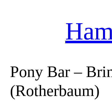
Hamb
Zum
Inhalt
springen
Pony Bar – Bri
(Rotherbaum)