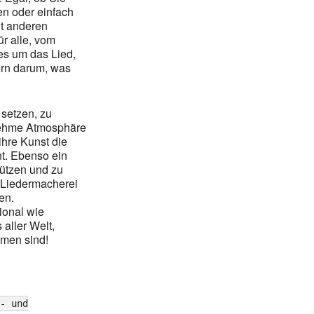
en oder einfach
t anderen
r alle, vom
es um das Lied,
dern darum, was
u setzen, zu
nehme Atmosphäre
ihre Kunst die
nt. Ebenso ein
tützen und zu
r Liedermacherei
en.
ional wie
aller Welt,
mmen sind!
- und