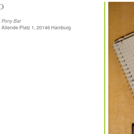
O
Pony Bar
Allende-Platz 1, 20146 Hamburg
er
iCalendar
Off