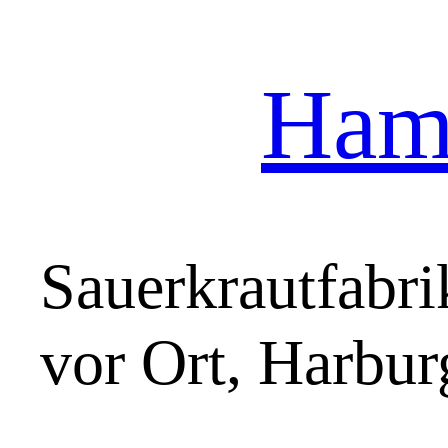
Hamb
Zum
Inhalt
springen
Sauerkrautfabr
vor Ort, Harbur