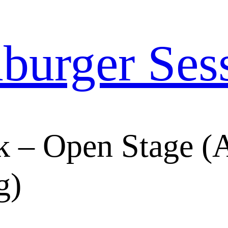
urger Ses
ik – Open Stage 
g)