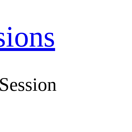
sions
Session