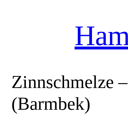
Hamb
Zum
Inhalt
springen
Zinnschmelze –
(Barmbek)