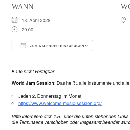
WANN
W
13. April 2028
20:00
ZUM KALENDER HINZUFÜGEN
ICS herunterladen
Google Kalend
Karte nicht verfügbar
World Jam Session
: Das heißt, alle Instrumente und all
Jeden 2. Donnerstag im Monat
https://www.welcome-music-session.org/
Bitte informiere dich z.B. über die unten stehenden Link
die Terminserie verschoben oder insgesamt beendet wurde,