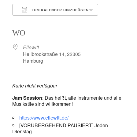
ZUM KALENDER HINZUFÜGEN
ICS herunterladen
Google Kalender
iCalendar
Office 365
Outlook Live
WO
Ellewitt
Hellbrookstraße 14, 22305
Hamburg
Karte nicht verfügbar
Jam Session
: Das heißt, alle Instrumente und alle
Musikstile sind willkommen!
https://www.ellewitt.de/
[VORÜBERGEHEND PAUSIERT] Jeden
Dienstag