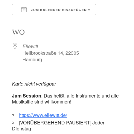
ZUM KALENDER HINZUFÜGEN
ICS herunterladen
Google Kalender
iCalendar
Office 365
Outlook Live
WO
Ellewitt
Hellbrookstraße 14, 22305
Hamburg
Karte nicht verfügbar
Jam Session
: Das heißt, alle Instrumente und alle
Musikstile sind willkommen!
https://www.ellewitt.de/
[VORÜBERGEHEND PAUSIERT] Jeden
Dienstag