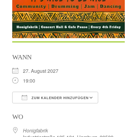
WANN
27. August 2027
19:00
ZUM KALENDER HINZUFÜGEN
ICS herunterladen
Google Kalend
WO
Honigfabrik