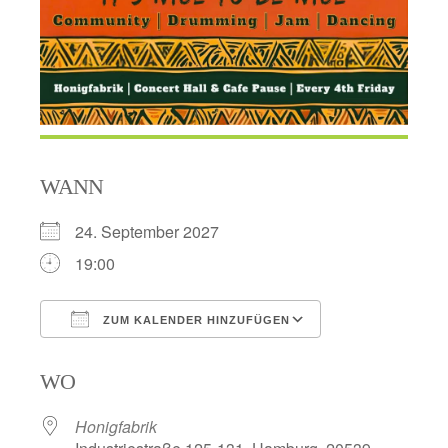
WANN
24. September 2027
19:00
ZUM KALENDER HINZUFÜGEN
ICS herunterladen
Google Kalend
WO
Honigfabrik