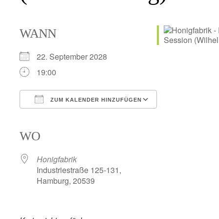
WANN
22. September 2028
19:00
ZUM KALENDER HINZUFÜGEN
ICS herunterladen
Google Kalender
iCalendar
Office 365
Outlook Live
WO
Honigfabrik
Industriestraße 125-131,
Hamburg, 20539