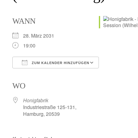
WANN
28. März 2031
19:00
ZUM KALENDER HINZUFÜGEN
ICS herunterladen
Google Kalender
iCalendar
Office 365
Outlook Live
WO
Honigfabrik
Industriestraße 125-131,
Hamburg, 20539