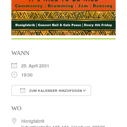
WANN
25. April 2031
19:00
ZUM KALENDER HINZUFÜGEN
ICS herunterladen
Google Kalend
WO
Honigfabrik