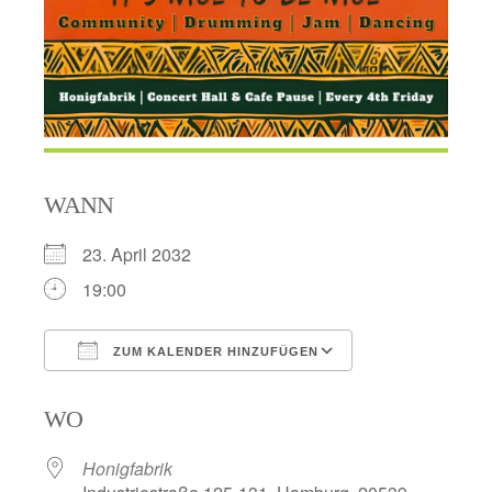
WANN
23. April 2032
19:00
ZUM KALENDER HINZUFÜGEN
ICS herunterladen
Google Kalend
WO
Honigfabrik