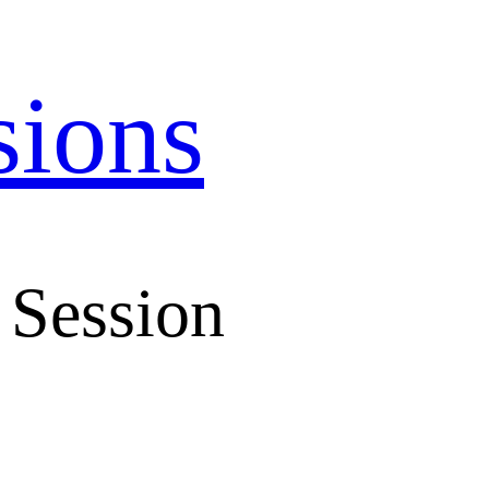
sions
 Session