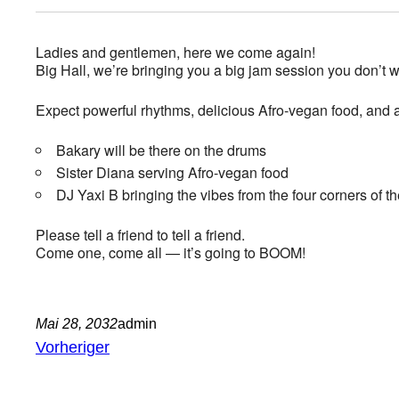
Ladies and gentlemen, here we come again!
Big Hall, we’re bringing you a big jam session you don’t w
Expect powerful rhythms, delicious Afro-vegan food, and
Bakary will be there on the drums
Sister Diana serving Afro-vegan food
DJ Yaxi B bringing the vibes from the four corners of t
Please tell a friend to tell a friend.
Come one, come all — it’s going to BOOM!
Mai 28, 2032
admin
Vorheriger