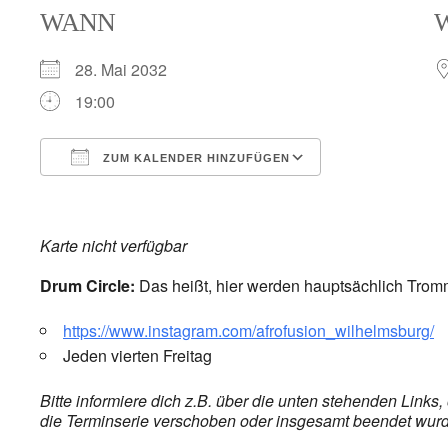
WANN
28. Mai 2032
19:00
ZUM KALENDER HINZUFÜGEN
ICS herunterladen
Google Kalender
iCalendar
Office 365
Outlook Live
Karte nicht verfügbar
Drum Circle:
Das heißt, hier werden hauptsächlich Trom
https://www.instagram.com/afrofusion_wilhelmsburg/
Jeden vierten Freitag
Bitte informiere dich z.B. über die unten stehenden Link
die Terminserie verschoben oder insgesamt beendet wurde,