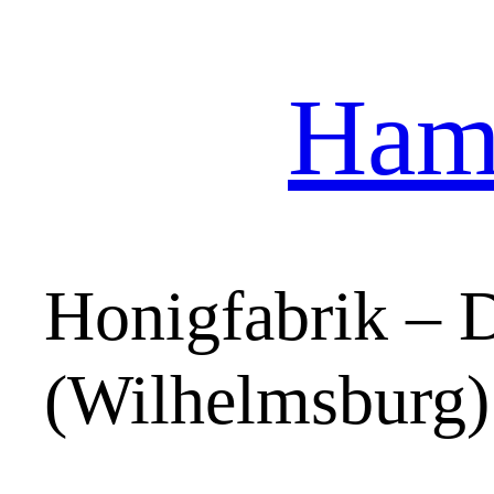
Hamb
Zum
Inhalt
springen
Honigfabrik – 
(Wilhelmsburg)