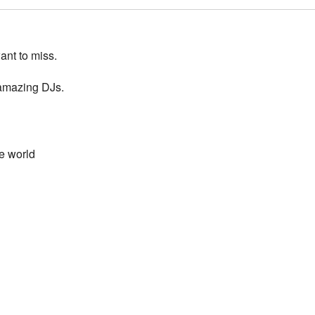
ant to miss.
 amazing DJs.
he world