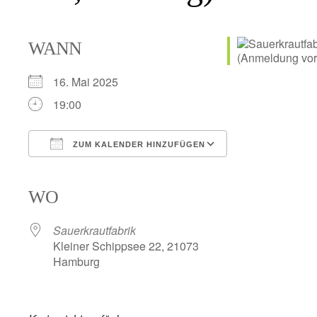
WANN
16. Mai 2025
19:00
ZUM KALENDER HINZUFÜGEN
ICS herunterladen
Google Kalender
iCalendar
Office 365
Outlook Live
WO
Sauerkrautfabrik
Kleiner Schippsee 22, 21073
Hamburg